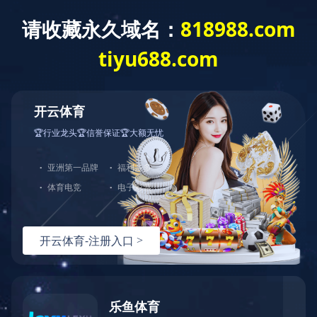
爱游戏体育最新官网(中国)官方网站
欢迎来到爱游戏体育最新官网(中国)官方网站 官网
爱游戏体育最新官网
Wuxi Huiling Machinery Co.
爱游戏体育最新官网(中国)官方网站
公司简介
产品