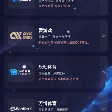
真空泵配件
其它配件
行业动态
爱游戏体育最新官网(中国)官方网站 成立于2005年3月，座落于沪宁...
爱游戏体育最新官网(中国)官方网站 成立于2005年3月，座落于沪宁...
爱游戏体育最新官网(中国)官方网站 成立于2005年3月，座落于沪宁...
联系我们
爱游戏体育最新官网(中国)官方网
站
地 址：江苏省无锡市堰桥街道
西漳工业园西漳路66号
电 话：0510-83501790