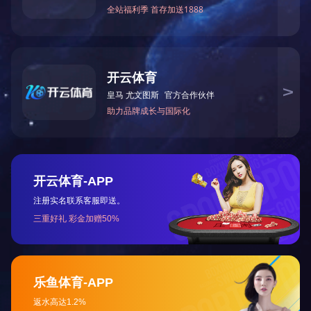
传 真：0510-83501672
联系人：陈先生
手 机：18051933979
E-mail：info@fsflye.com
wx-hljx@163.com
关于我们
产品系列
公司简介
高铁配件
压铸机配件
荣誉证书
汽车配件
真空泵配件
生产车间
船舶配件
其它配件