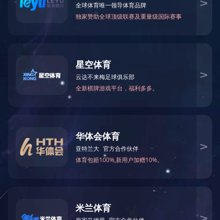
产品导航
爱游戏体育最新官网(中国)官方
高铁配件
汽车配件
离心机配件
钎焊板式换热器配件
压铸机配件