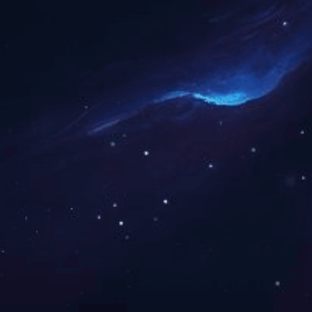
传 真：0510-83501672
联系人：陈先生
手 机：18051933979
E-mail：info@fsflye.com
wx-hljx@163.com