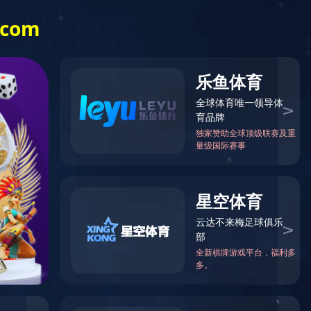
中文版
英文版
全国服务热线
18051933979
English
生产车间
信息反馈
联系我们