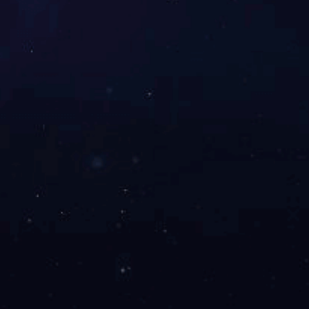
设备展示
联系我们
铸机配件
生产设备
联系方式
空泵配件
检测设备
在线留言
它配件
网站地图
s Reserved