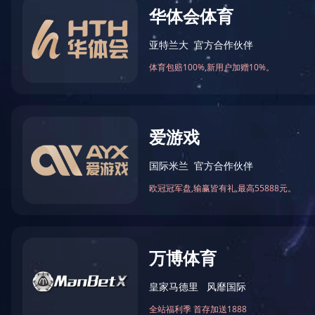
产品导航
爱游戏体育最新官网(
高铁配件
汽车配件
离心机配件
钎焊板式换热器配件
压铸机配件