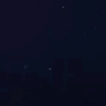
专业从事精密模具研发、设计、制造、生产
二十年来业绩显著
产品广泛应用于各类机械产品