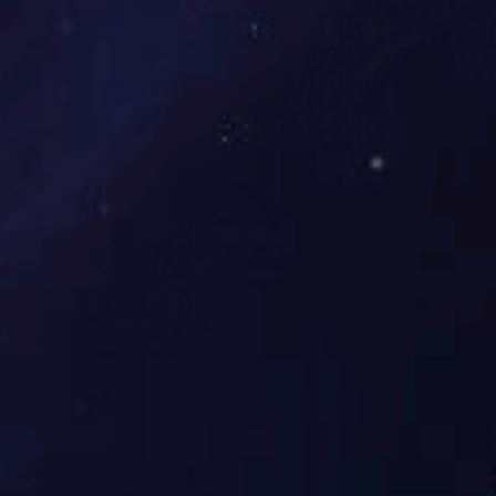
爱游戏体育最新官网(中国)官方网
01
以创新提升品质
ALWAYS ADHERE TO THE QUALITY OF INNOVAT