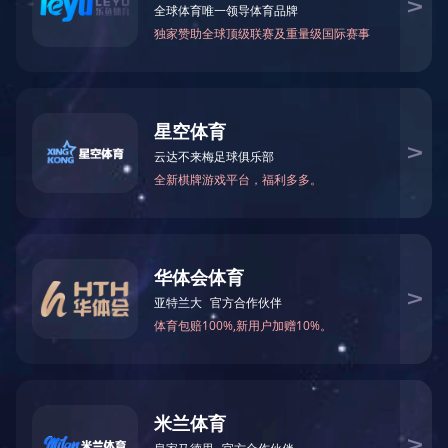
产品导航
爱游戏体育最新官网(中国)官方
高铁配件
汽车配件
离心机配件
钎焊板式换热器配件
压铸机配件