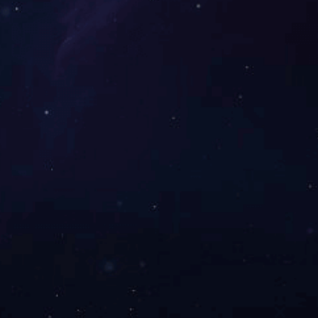
设备展示
联系我们
铸机配件
生产设备
联系方式
空泵配件
检测设备
在线留言
它配件
网站地图