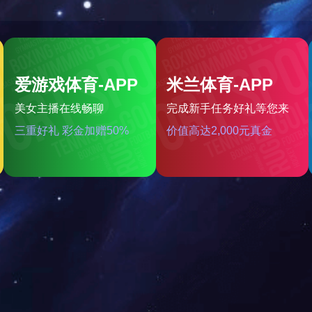
下一个：压铸机配件
返回目录