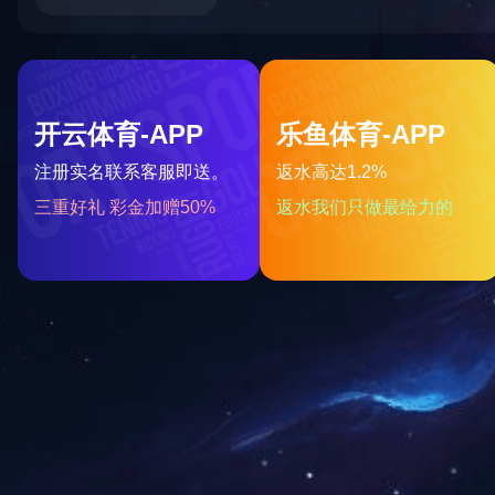
真空泵配件
其它配件
行业动态
爱游戏体育最新官网(中国)官方网站 成立于2005年3月，座落于沪宁...
爱游戏体育最新官网(中国)官方网站 成立于2005年3月，座落于沪宁...
爱游戏体育最新官网(中国)官方网站 成立于2005年3月，座落于沪宁...
联系我们
爱游戏体育最新官网(中国)官方网
站
地 址：江苏省无锡市堰桥街道
西漳工业园西漳路66号
电 话：0510-83501790